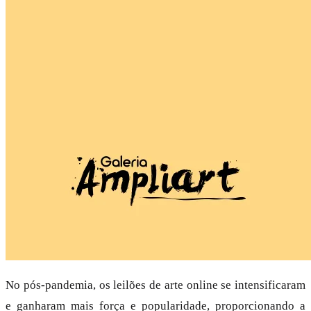
No pós-pandemia, os leilões de arte online se intensificaram
e ganharam mais força e popularidade, proporcionando a