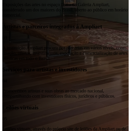
Exposições das artes no espaço físico da Galeria Ampliart,
considerado um dos maiores do Brasil, aberto ao público em horário
comercial.
Artistas e parceiros integrados à Ampliart
03
A instituição Ampliart procura por parcerias em vários níveis, como
criação, ofertas, investimentos, exposição e comercialização de artes
plásticas em todo o Brasil.
Serviços para artistas e investidores
04
Promovemos artistas e suas obras ao mercado nacional,
compartilhando com investidores físicos, jurídicos e públicos.
Leilões virtuais
05
Leilões virtuais, através do próprio site de leilões da Ampliart ou de