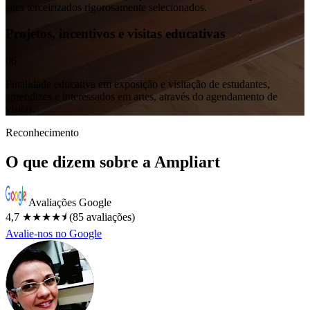
sites terceirizados rigorosamente selecionados.
Projetos, incentivos e visitas educativas
06
Finalidade educativa em exposição e visitação de estudantes,
aprendizes e interessados em artes, através do agendamento de
visitas.
Reconhecimento
O que dizem sobre a Ampliart
Avaliações Google
4,7
★★★★⯨
(85 avaliações)
Avalie-nos no Google