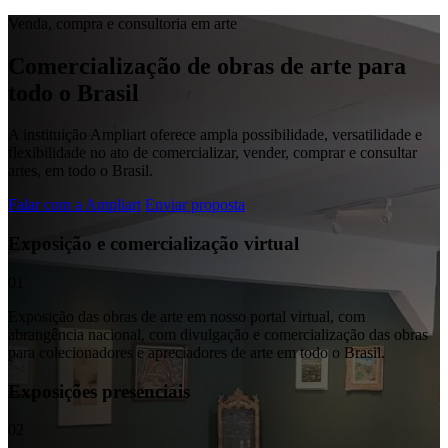
Venda, compra e consultoria em arte
Comercialização de obras de arte para
todo o Brasil
A instituição Ampliart oferece ampla possibilidade, versatilidade e
flexibilidade no ato de comercializar, vender, comprar e consultar
artes, em todo o Brasil.
Falar com a Ampliart
Enviar proposta
Exposição e comercialização virtual
01
Exposição das obras de arte em nosso portal virtual, com
abrangência nacional, com divulgação e comercialização das obras
para colecionadores e apreciadores de arte em todo o Brasil.
Exposições presenciais
02