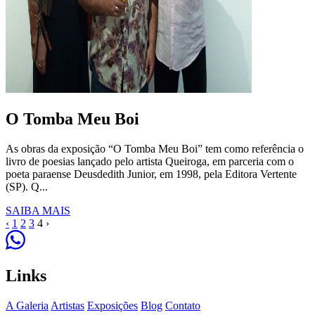
O Tomba Meu Boi
As obras da exposição “O Tomba Meu Boi” tem como referência o
livro de poesias lançado pelo artista Queiroga, em parceria com o
poeta paraense Deusdedith Junior, em 1998, pela Editora Vertente
(SP). Q...
SAIBA MAIS
‹
1
2
3
4
›
Links
A Galeria
Artistas
Exposições
Blog
Contato