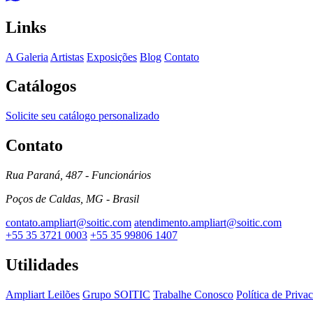
Links
A Galeria
Artistas
Exposições
Blog
Contato
Catálogos
Solicite seu catálogo personalizado
Contato
Rua Paraná, 487 - Funcionários
Poços de Caldas, MG - Brasil
contato.ampliart@soitic.com
atendimento.ampliart@soitic.com
+55 35 3721 0003
+55 35 99806 1407
Utilidades
Ampliart Leilões
Grupo SOITIC
Trabalhe Conosco
Política de Priva