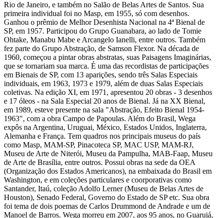
Rio de Janeiro, e também no Salão de Belas Artes de Santos. Sua
primeira individual foi no Masp, em 1955, só com desenhos.
Ganhou o prêmio de Melhor Desenhista Nacional na 4ª Bienal de
SP, em 1957. Participou do Grupo Guanabara, ao lado de Tomie
Ohtake, Manabu Mabe e Arcangelo Ianelli, entre outros. Também
fez parte do Grupo Abstração, de Samson Flexor. Na década de
1960, começou a pintar obras abstratas, suas Paisagens Imaginárias,
que se tornariam sua marca. É uma das recordistas de participações
em Bienais de SP, com 13 aparições, sendo três Salas Especiais
individuais, em 1963, 1973 e 1979, além de duas Salas Especiais
coletivas. Na edição XI, em 1971, apresentou 20 obras - 3 desenhos
e 17 óleos - na Sala Especial 20 anos de Bienal. Já na XX Bienal,
em 1989, esteve presente na sala "Abstração, Efeito Bienal 1954-
1963", com a obra Campo de Papoulas. Além do Brasil, Wega
expôs na Argentina, Uruguai, México, Estados Unidos, Inglaterra,
Alemanha e França. Tem quadros nos principais museus do país
como Masp, MAM-SP, Pinacoteca SP, MAC USP, MAM-RJ,
Museu de Arte de Niterói, Museu da Pampulha, MAB-Faap, Museu
de Arte de Brasília, entre outros. Possui obras na sede da OEA
(Organização dos Estados Americanos), na embaixada do Brasil em
Washington, e em coleções particulares e coorporativas como
Santander, Itaú, coleção Adolfo Lerner (Museu de Belas Artes de
Houston), Senado Federal, Governo do Estado de SP etc. Sua obra
foi tema de dois poemas de Carlos Drummond de Andrade e um de
Manoel de Barros. Wega morreu em 2007, aos 95 anos, no Guarujá,