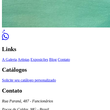
↗
Links
A Galeria
Artistas
Exposições
Blog
Contato
Catálogos
Solicite seu catálogo personalizado
Contato
Rua Paraná, 487 - Funcionários
Poços de Caldas, MG - Brasil