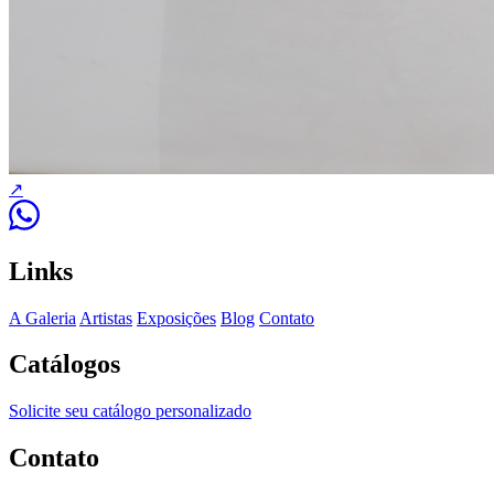
↗
Links
A Galeria
Artistas
Exposições
Blog
Contato
Catálogos
Solicite seu catálogo personalizado
Contato