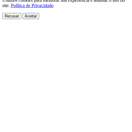
Usamos cookies para melhorar sua experiência e analisar o uso do
site.
Política de Privacidade
.
Recusar
Aceitar