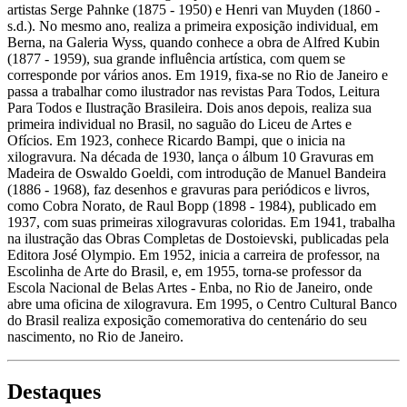
artistas Serge Pahnke (1875 - 1950) e Henri van Muyden (1860 -
s.d.). No mesmo ano, realiza a primeira exposição individual, em
Berna, na Galeria Wyss, quando conhece a obra de Alfred Kubin
(1877 - 1959), sua grande influência artística, com quem se
corresponde por vários anos. Em 1919, fixa-se no Rio de Janeiro e
passa a trabalhar como ilustrador nas revistas Para Todos, Leitura
Para Todos e Ilustração Brasileira. Dois anos depois, realiza sua
primeira individual no Brasil, no saguão do Liceu de Artes e
Ofícios. Em 1923, conhece Ricardo Bampi, que o inicia na
xilogravura. Na década de 1930, lança o álbum 10 Gravuras em
Madeira de Oswaldo Goeldi, com introdução de Manuel Bandeira
(1886 - 1968), faz desenhos e gravuras para periódicos e livros,
como Cobra Norato, de Raul Bopp (1898 - 1984), publicado em
1937, com suas primeiras xilogravuras coloridas. Em 1941, trabalha
na ilustração das Obras Completas de Dostoievski, publicadas pela
Editora José Olympio. Em 1952, inicia a carreira de professor, na
Escolinha de Arte do Brasil, e, em 1955, torna-se professor da
Escola Nacional de Belas Artes - Enba, no Rio de Janeiro, onde
abre uma oficina de xilogravura. Em 1995, o Centro Cultural Banco
do Brasil realiza exposição comemorativa do centenário do seu
nascimento, no Rio de Janeiro.
Destaques