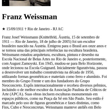
Franz Weissman
★ 15/09/1911
† Rio de Janeiro - RJ
AC
Franz Josef Weissmann (Knittelfeld, Áustria, 15 de setembro de
1911 — Rio de Janeiro, 18 de julho de 2005) foi um escultor
brasileiro nascido na Áustria. Emigrou para o Brasil aos onze anos e
se tornou uma das principais referências na escultura brasileira.
Weissmann estudou arquitetura, escultura, pintura e desenho na
Escola Nacional de Belas Artes no Rio de Janeiro e, posteriormente,
com August Zamoyski. Em 1945, mudou-se para Belo Horizonte,
onde lecionou na Escola Guignard. Inicialmente figurativista, passou
a desenvolver um trabalho construtivista na década de 1950,
utilizando formas geométricas e materiais como ferro e alumínio. Foi
membro do Grupo Frente e um dos fundadores do Grupo
Neoconcreto. Expôs internacionalmente e recebeu diversos prêmios,
incluindo o de melhor escultor da Associação Paulista de Críticos de
Arte (APCA). Suas obras incluem esculturas monumentais em
espaços públicos, como na Praça da Sé em São Paulo. Seu estilo é
marcado pelo uso de figuras geométricas e fases distintas, como
Fios, Cubo e Neoconcretas. Weissmann manteve ateliês em Belo