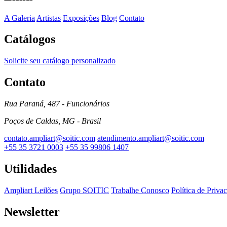
A Galeria
Artistas
Exposições
Blog
Contato
Catálogos
Solicite seu catálogo personalizado
Contato
Rua Paraná, 487 - Funcionários
Poços de Caldas, MG - Brasil
contato.ampliart@soitic.com
atendimento.ampliart@soitic.com
+55 35 3721 0003
+55 35 99806 1407
Utilidades
Ampliart Leilões
Grupo SOITIC
Trabalhe Conosco
Política de Priva
Newsletter