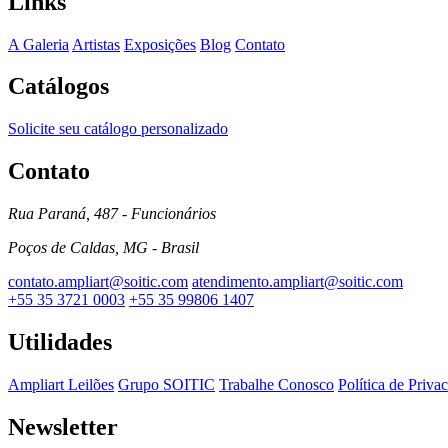
Links
A Galeria
Artistas
Exposições
Blog
Contato
Catálogos
Solicite seu catálogo personalizado
Contato
Rua Paraná, 487 - Funcionários
Poços de Caldas, MG - Brasil
contato.ampliart@soitic.com
atendimento.ampliart@soitic.com
+55 35 3721 0003
+55 35 99806 1407
Utilidades
Ampliart Leilões
Grupo SOITIC
Trabalhe Conosco
Política de Priva
Newsletter