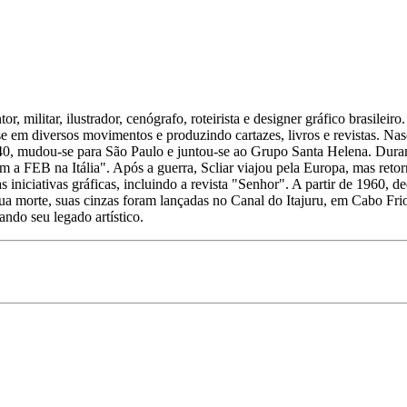
r, militar, ilustrador, cenógrafo, roteirista e designer gráfico brasilei
e em diversos movimentos e produzindo cartazes, livros e revistas. Nas
1940, mudou-se para São Paulo e juntou-se ao Grupo Santa Helena. Dur
Com a FEB na Itália". Após a guerra, Scliar viajou pela Europa, mas ret
 iniciativas gráficas, incluindo a revista "Senhor". A partir de 1960,
sua morte, suas cinzas foram lançadas no Canal do Itajuru, em Cabo Fr
ando seu legado artístico.