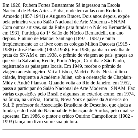
Em 1926, Rubem Fortes Bustamante Sá ingressou na Escola
Nacional de Belas Artes - Enba, onde tem aulas com Rodolfo
Amoedo (1857-1941) e Augusto Bracet. Dois anos depois, expõe
pela primeira vez no Salão Nacional de Arte Moderna - SNAM.
Com outros artistas, sai da Enba para fundar o Núcleo Bernardelli,
em 1931. Participa do 1º Salão do Núcleo Bernardelli, um ano
depois. É aluno de Manoel Santiago (1897 - 1987) e pinta
freqüentemente ao ar livre com os colegas Milton Dacosta (1915 -
1988) e José Pancetti (1902-1958). Em 1936, ganha a medalha de
prata do SNAM e, em 1938, o prêmio de viagem ao país, graças ao
que visita Salvador, Recife, Porto Alegre, Curitiba e São Paulo,
registrando as paisagens locais. Em 1949, recebe o prêmio de
viagem ao estrangeiro. Vai a Lisboa, Madri e Paris. Nesta última
cidade, freqüenta a Académie Julian, sob a orientação de Chaplain-
Midy e André Planson. Quando volta ao Rio de Janeiro, em 1952,
passa a participar do Salão Nacional de Arte Moderna - SNAM. Faz
várias exposições pelo Brasil e algumas no exterior, como, em 1974,
Salônica, na Grécia, Toronto, Nova York e países da América do
Sul. É professor da Associação Brasileira de Desenho, que ajuda a
fundar, e do Instituto Nacional de Educação de Surdos, pelo qual se
aposenta. Em 1986, o pintor e crítico Quirino Campofiorito (1902 -
1993) lança um livro sobre sua pintura.