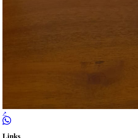
↗
Links