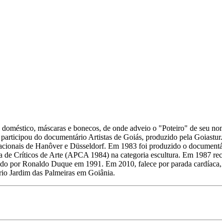
o doméstico, máscaras e bonecos, de onde adveio o "Poteiro" de seu nome
articipou do documentário Artistas de Goiás, produzido pela Goiastur
nacionais de Hanôver e Düsseldorf. Em 1983 foi produzido o documentár
 de Críticos de Arte (APCA 1984) na categoria escultura. Em 1987 re
ido por Ronaldo Duque em 1991. Em 2010, falece por parada cardíaca, d
rio Jardim das Palmeiras em Goiânia.