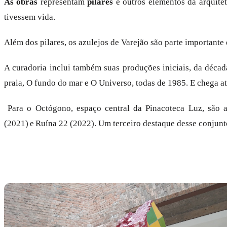
As obras
representam
pilares
e outros elementos da arquite
tivessem vida.
Além dos pilares, os azulejos de Varejão são parte importante 
A curadoria inclui também suas produções iniciais, da déca
praia, O fundo do mar e O Universo, todas de 1985. E chega at
Para o Octógono, espaço central da Pinacoteca Luz, são ap
(2021) e Ruína 22 (2022). Um terceiro destaque desse conjunto