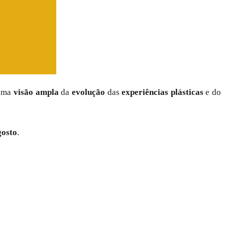
 uma
visão ampla
da
evolução
das
experiências plásticas
e do
gosto
.